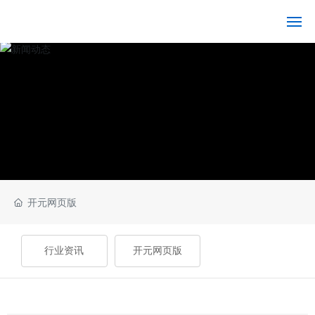
开元网页版
开
元
网
页
版-
开
元
(中
国)
开元网页版
关
于
行业资讯
开元网页版
我
们
产