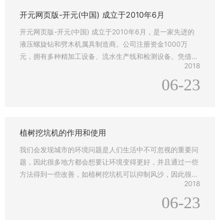
品
开元网页版-开元(中国) 成立于2010年6月
展
示
开元网页版-开元(中国) 成立于2010年6月，是一家先进的
液压螺旋钻和劈木机属具制造商。公司注册资金1000万
新
元，拥有多种精加工设备、流水生产线和检测设备。凭借近
闻
2018
8年的销售和服务经验，我们创建了自己的品牌“YDH”，并
动
06-23
得到了中国和世界各地客户的认可。 采用先进技术，严格
态
控制产品质量，产品性能卓越，至今已获得三十余项专
利， YDH开元网页版-开元(中国) 、劈木机已远销
联
系
植树挖坑机的作用和使用
我
们
我们会发现城市的环境问题是人们生活中不可忽视的重要问
题，因此很多地方都会想要让环境变得更好，并且通过一些
方法得到一些改善，如植树挖坑机可以抑制风沙，因此很多
2018
人都会城市建设更加的积极关注植树的问题，市场上的植树
06-23
挖坑机有不同的型号，也会让我们看到不同的作用，因此很
多地方都在使用植树挖坑机，我们在使用了植树挖坑机的时