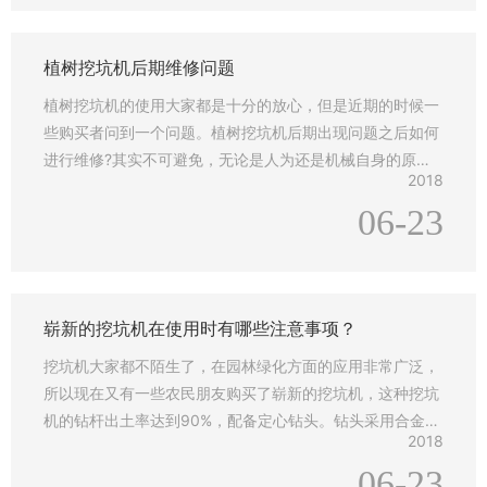
候，除了正常的使用之后，还需要注意它的日常维护，在使
用之后不要马上把它用布罩上，这样就不
植树挖坑机后期维修问题
植树挖坑机的使用大家都是十分的放心，但是近期的时候一
些购买者问到一个问题。植树挖坑机后期出现问题之后如何
进行维修?其实不可避免，无论是人为还是机械自身的原因
2018
都是无可避免会出现问题。后期维修我们可以为您提供两种
06-23
方法。植树挖坑机后期维修问题1.到当地的机电维修店进行
维修;2.零部件损坏;如果是零部件损坏的话，我们建议大家
直接给我们打电话，我们可以为您邮寄配件，您直接更换就
可以。
崭新的挖坑机在使用时有哪些注意事项？
挖坑机大家都不陌生了，在园林绿化方面的应用非常广泛，
所以现在又有一些农民朋友购买了崭新的挖坑机，这种挖坑
机的钻杆出土率达到90%，配备定心钻头。钻头采用合金锰
2018
钢合成更加的坚硬。对硬土质，超硬土质，粘土，冻土等都
06-23
能对它很有效的实施工作，并能达到最佳工作要求。但是新