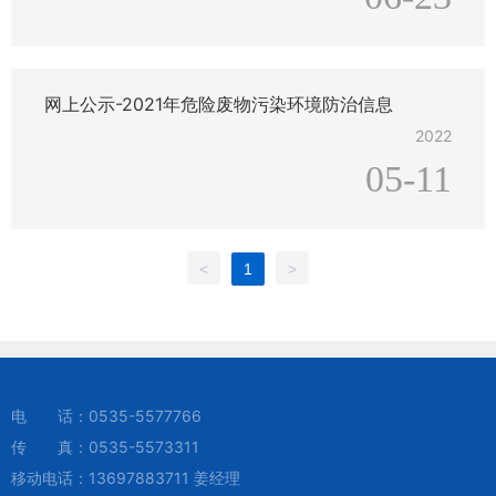
机器在使用时一定要注意以下问题，这样挖坑机的使用寿命
才会更长久!.新机器不可高速使用，请低速磨合8小时。想让
机器寿命更长，请勿长时间大油门
网上公示-2021年危险废物污染环境防治信息
2022
05-11
<
1
>
电 话：
0535-5577766
传 真：0535-5573311
移动电话：
13697883711
姜经理